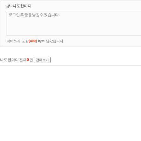
나도한마디
띄어쓰기 포함
[
400
]
byte 남았습니다.
나도한마디 전체
0
건
전체보기