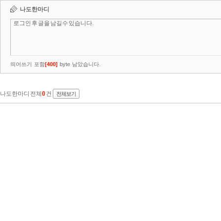
나도한마디
띄어쓰기 포함
[
400
]
byte 남았습니다.
나도한마디 전체
0
건
전체보기