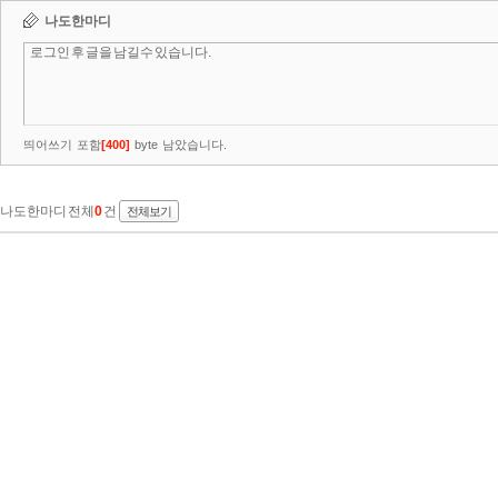
나도한마디
띄어쓰기 포함
[
400
]
byte 남았습니다.
나도한마디 전체
0
건
전체보기