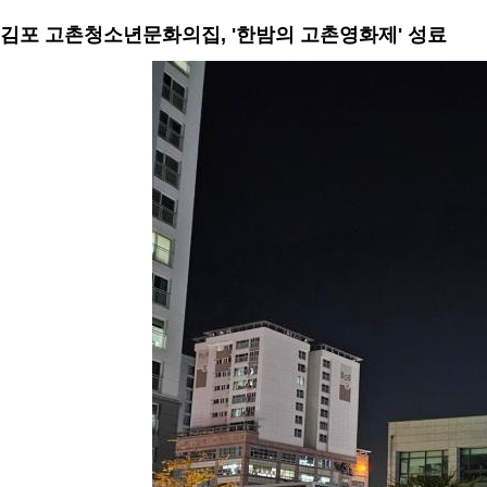
김포 고촌청소년문화의집, '한밤의 고촌영화제' 성료