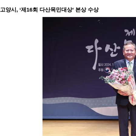
고양시, ‘제16회 다산목민대상’ 본상 수상