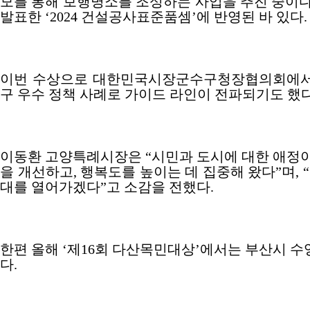
모를 통해 보행명소를 조성하는 사업을 추진 중이
발표한
‘2024
건설공사표준품셈
’
에 반영된 바 있다
.
이번 수상으로 대한민국시장군수구청장협의회에서
구 우수 정책 사례로 가이드 라인이 전파되기도 했
이동환 고양특례시장은
“
시민과 도시에 대한 애정이
을 개선하고
,
행복도를 높이는 데 집중해 왔다
”
며
, “
대를 열어가겠다
”
고 소감을 전했다
.
한편 올해
‘
제
16
회 다산목민대상
’
에서는 부산시 수
다
.