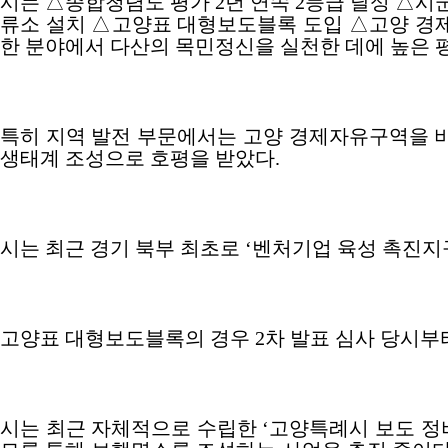
시는
△
종합청렴도 평가
2
년 연속
2
등급 달성
△
시
류소 설치
△
고양표 대형보도블록 도입
△
고양 경
한 분야에서 다산의 목민정신을 실천한 데에 높은 
특히 지역 발전 부문에서는 고양 경제자유구역을 
생태계 조성으로 호평을 받았다
.
시는 최근 경기 북부 최초로
‘
벤처기업 육성 촉진지
고양표 대형보도블록의 경우
2
차 발표 심사 당시부
시는 최근 자체적으로 수립한
‘
고양특례시 보도 정