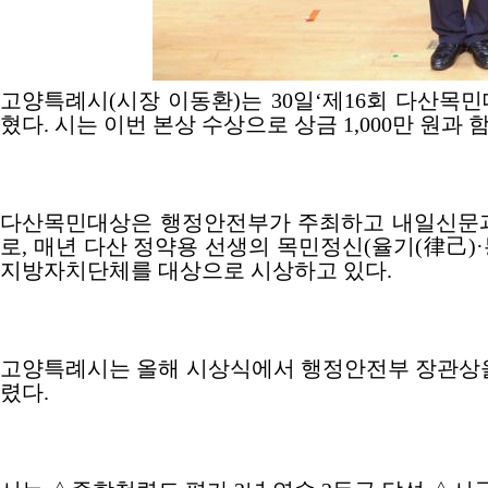
고양특례시
(
시장 이동환
)
는
30
일
‘
제
16
회 다산목민
혔다
.
시는 이번 본상 수상으로 상금
1,000
만 원과 
다산목민대상은 행정안전부가 주최하고 내일신문
로
,
매년 다산 정약용 선생의 목민정신
(
율기
(
律己
)·
지방자치단체를 대상으로 시상하고 있다
.
고양특례시는 올해 시상식에서 행정안전부 장관상
렸다
.