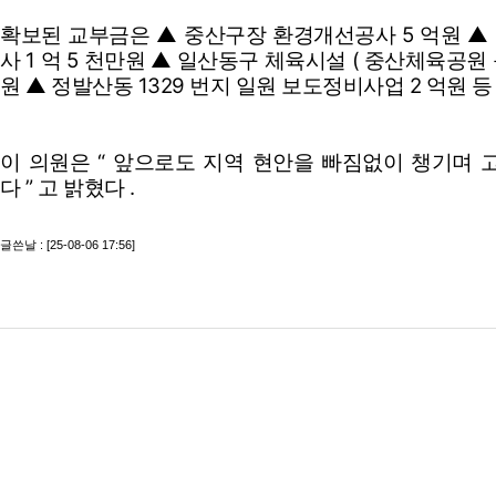
확보된 교부금은
▲
중산구장 환경개선공사
5
억원
▲
사
1
억
5
천만원
▲
일산동구 체육시설
(
중산체육공원 
원
▲
정발산동
1329
번지 일원 보도정비사업
2
억원 등
이 의원은
“
앞으로도 지역 현안을 빠짐없이 챙기며 고
다
”
고 밝혔다
.
글쓴날 : [25-08-06 17:56]