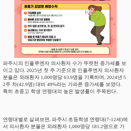
파주시의 인플루엔자 의사환자 수가 뚜렷한 증가세를 보
이고 있다
. 2025
년 첫 주 기준으로 인플루엔자 의사환자
분율은 외래환자
1,000
명당
63.9
명을 기록하며
, 2024
년
5
2
주 차
(42.9
명
)
대비
49%
라는 가파른 증가세를 보였다
.
특히 초중고 학생 연령대의 높은 발생률이 주목된다
.
연령대별로 살펴보면
,
파주시 초등학생 연령대
(7-12
세
)
에
서 의사환자 분율은 외래환자
1,000
명당
181.2
명으로 가