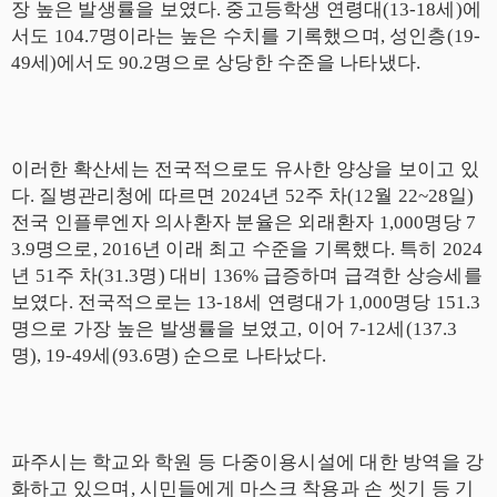
장 높은 발생률을 보였다
.
중고등학생 연령대
(13-18
세
)
에
서도
104.7
명이라는 높은 수치를 기록했으며
,
성인층
(19-
49
세
)
에서도
90.2
명으로 상당한 수준을 나타냈다
.
이러한 확산세는 전국적으로도 유사한 양상을 보이고 있
다
.
질병관리청에 따르면
2024
년
52
주 차
(12
월
22~28
일
)
전국 인플루엔자 의사환자 분율은 외래환자
1,000
명당
7
3.9
명으로
, 2016
년 이래 최고 수준을 기록했다
.
특히
2024
년
51
주 차
(31.3
명
)
대비
136%
급증하며 급격한 상승세를
보였다
.
전국적으로는
13-18
세 연령대가
1,000
명당
151.3
명으로 가장 높은 발생률을 보였고
,
이어
7-12
세
(137.3
명
), 19-49
세
(93.6
명
)
순으로 나타났다
.
파주시는 학교와 학원 등 다중이용시설에 대한 방역을 강
화하고 있으며
,
시민들에게 마스크 착용과 손 씻기 등 기