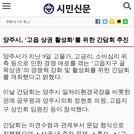
확대
l
축소
양주시, ‘고읍 상권 활성화’를 위한 간담회 추진
양주시
가 지난
9
일 고물가
,
고금리
,
소비심리 위
축 등으로 인한 경영 애로를 겪는
‘
고읍지구 골
목상권
’
의 경쟁력 강화 및 활성화를 위한 간담회
를 개최했다고 밝혔다
.
이날 간담회는 양주시 일자리환경국장을 비롯한
관계 공무원과 양주시의회 정현호 의원
,
고읍지
구 상인회 임원진 등이 참석했다
.
간담회는 의견수렴과 관계부서 문답 형식으로
진행됐으며
▲
상권 내 주차 문제
,
▲
홍보
,
▲
‘
고