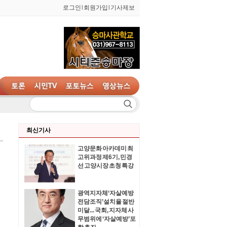
로그인
l
회원가입
l
기사제보
최신기사
고양문화 아카데미 최
고위과정 제6기, 민경
선 고양시장 초청 특강
광역지자체‘자살예방
전담조직’설치율 절반
미달... 국회, 지자체 사
무범위에 ‘자살예방’포