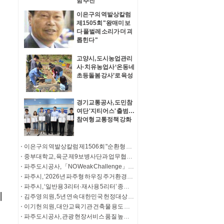
함 추진
이은구의 역발상칼럼
제1505회 "왕매미 보
다 풀벌레 소리가 더 괴
롭힌다 "
고양시, 도시농업관리
사·치유농업사 ‘온동네
초등돌봄 강사’로 육성
경기교통공사, 도민참
여단 '지티어스' 출범…
참여형 교통정책 강화
이은구의 역발상칼럼 제1506회 "순환형 집단이주단지 급하다"
중부대학교, 육군 제9보병사단과 업무협약 체결
파주도시공사, 「NO Weak Challenge」 청소년 마약 예방 릴레이 캠페인 동참
파주시, ‘2026년 파주형 하우징 주거환경개선사업’ 기탁식
파주시, ‘일반용 3리터·재사용 5리터’ 종량제봉투 판매 개시
김주영 의원, 5년 연속 대한민국 헌정대상 수상
이기헌 의원, 대안교육기관 건축물 용도 문제 해결 ‘결실’ “고양자유학교 폐쇄 위기 해소”
파주도시공사, 관광 현장서비스 품질 높인다.