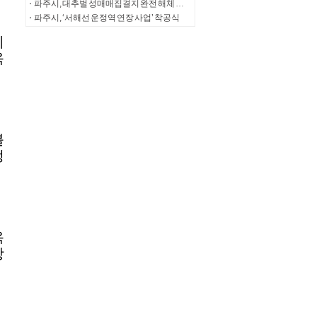
파주시, 대추벌 성매매집결지 완전 해체 사업 추진
파주시, ‘서해선 운정역 연장 사업’ 착공식