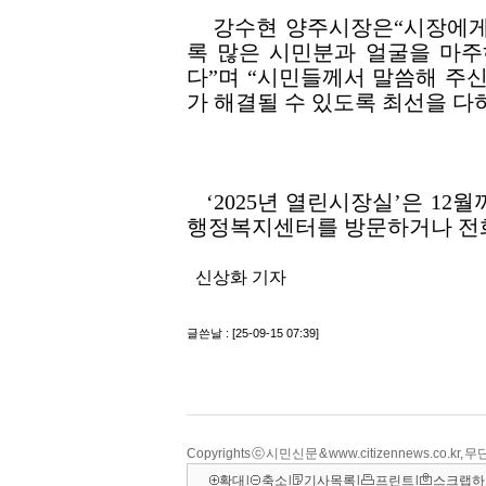
Copyrights ⓒ 시민신문 & www.citizennews.co.kr
확대
l
축소
l
기사목록
l
프린트
l
스크랩하