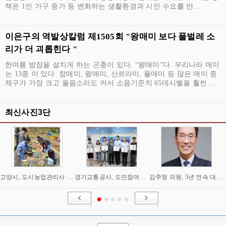
책은 1인 가구 증가 등 변화하는 생활환경과 시민 수요를 반…
이은구의 역발상칼럼 제1505회 "왕매미 보다 풀벌레 소
리가 더 괴롭힌다 "
한여름 밤잠을 설치게 하는 곤충이 있다. “왕매미”다. 우리나라 매미
는 13종 이 있다. 참매미, 왕매미, 산르라미, 풀매미 등 많은 매미 중
체구가 가장 크고 울음소리도 커서 소음기준치 65데시벨을 훨씬 …
최신사진3단
고양시, 도시농업관리사·치유농업사 ‘온동네 초등돌봄 강사’로 육성
경기교통공사, 도민참여단 '지티어스' 출범…참여형 교통정책 강화
김주영 의원, 5년 연속 대한민국 헌정대상 수상