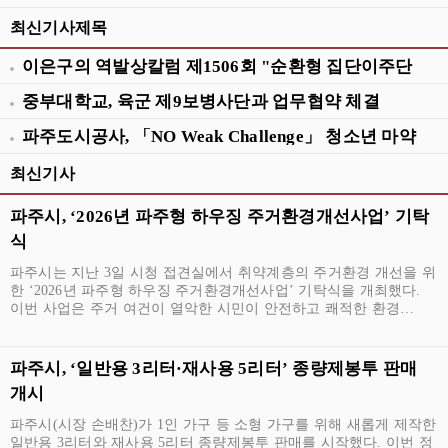
최신기사제목
이은구의 역발상칼럼 제1506회 "순환형 집단이주단
지 급하다"
중부대학교, 육군 제9보병사단과 업무협약 체결
파주도시공사, 「NO Weak Challenge」 청소년 마약
예방 릴레이 캠페인 동참
최신기사
파주시, ‘2026년 파주형 하우징 주거환경개선사업’ 기탁
식
파주시는 지난 3일 시청 접견실에서 취약계층의 주거환경 개선을 위
한 ‘2026년 파주형 하우징 주거환경개선사업’ 기탁식을 개최했다.
이번 사업은 주거 여건이 열악한 시민이 안전하고 쾌적한 환경…
파주시, ‘일반용 3리터·재사용 5리터’ 종량제봉투 판매
개시
파주시(시장 손배찬)가 1인 가구 등 소형 가구를 위해 새롭게 제작한
일반용 3리터와 재사용 5리터 종량제봉투 판매를 시작했다. 이번 정