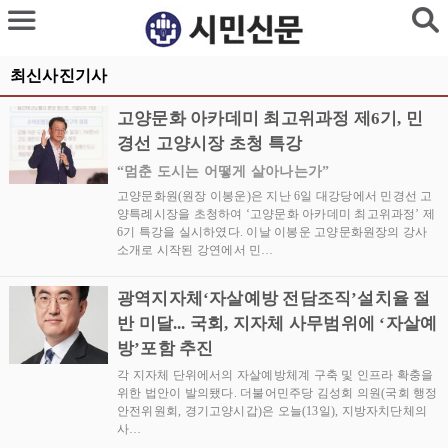
최신사진기사
고양문화 아카데미 최고위과정 제6기, 민
경선 고양시장 초청 특강
“멈춘 도시는 어떻게 살아나는가”
고양문화원(원장 이봉운)은 지난 6일 대강당에서 민경선 고
양특례시장을 초청하여 ‘고양문화 아카데미 최고위과정’ 제
6기 특강을 실시하였다. 이날 이봉운 고양문화원장의 강사
소개로 시작된 강연에서 민…
광역지자체‘자살예방 전담조직’설치율 절
반 미달... 국회, 지자체 사무범위에 ‘자살예
방’포함 추진
각 지자체 단위에서의 자살예방체계 구축 및 인프라 확충을
위한 법안이 발의됐다. 더불어민주당 김성회 의원(국회 행정
안전위원회, 경기고양시갑)은 오늘(13일), 지방자치단체의
사…