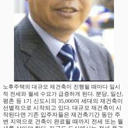
노후주택의 대규모 재건축이 진행될 때마다 일시
분당
,
일산
,
적 전세와 월세 수요가 급증하게 된다
.
평촌 등
1
기 신도시의
35,000
여 세대의 재건축이
선별적으로 시작되고 있다
.
대규모 재건축이 시
작된다면 기존 입주자들은 재건축기간 동안 주
변 지역으로 건축이 완료될 때까지 전세 또는 월