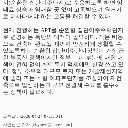
지
(
순환형 집단이주단지
)
로 수용하도록 하면 임
대료 상승과 임대할 곳 없어 고통받으며 원거기
로 이사다녀야 하는 고통을 해결할 수 있다
.
현재 진행하는
APT
를 순환형 집단이주주택단지
로 변경하는 특단의 대책이 필요하다
.
적은 비용
으로 건축이 완료될 때까지 안전하게 생활할 수
있도록하는 순환형 집단이주단지정책이 가장 급
한 부동산 정책이지만 정부는 이 부분에 대한 대
책이 전혀 없이
APT
투기 억제에만 신경 쓰고 있
다
.
정부 소유의 대규모 토지 또는 개발제한지역
에 빌라 또는 소형 아파트단지를 조성하여 재건
축으로 발생하는 대규모 전월세 수요를 흡수하
는 정책이 필요하다
.
글쓴날 : [2026-04-24 07:15:01]
시민신문 기자 [citynew@naver.com]