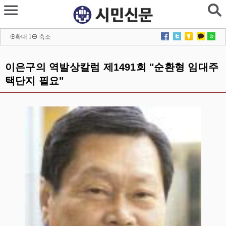
확대
l
축소
이은구의 역발상칼럼 제1491회 "순환형 임대주
택단지 필요"