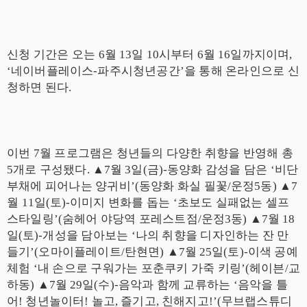
신청 기간은 오는
6
월
13
일
10
시부터
6
월
16
일까지이며
,
‘
네이버플레이스
-
파주시청년공간
’
을 통해 온라인으로 신
청하면 된다
.
이번
7
월 프로그램은 청년들의 다양한 취향을 반영해 총
5
개로 구성됐다
.
▲
7
월
3
일
(
금
)-
동양화 감성을 담은
‘
비단
부채에 피어나는 양귀비
’(
동양화 화실 필꽃
/
운정
5
동
)
▲
7
월
11
일
(
토
)-
이미지 변화를 돕는
‘
초보도 실패없는 셀프
스타일링
’(
숨헤어 야당역 포레스트점
/
운정
3
동
)
▲
7
월
18
일
(
토
)-
개성을 담아보는
‘
나의 취향을 디자인하는 잔 만
들기
’(
오마이플레이트
/
탄현면
)
▲
7
월
25
일
(
토
)-
이색 공예
체험
‘
내 손으로 구워가는 포춘쿠키 가죽 키링
’(
헤이븐
/
교
하동
)
▲
7
월
29
일
(
수
)-
음악과 함께 교류하는
‘
음악을 틀
어
!
청년놀이터
!
놀고
,
즐기고
,
친해지고
!’(
무브랩스튜디