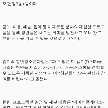
오
/
운정
2
동
)
등이다
.
공예
,
미용
,
예술
,
음악 등 다채로운 분야의 체험형 프로그
램을 통해 청년들은 새로운 취미를 발견하고 또래 간 교
류의 시간을 가질 수 있을 것으로 기대된다
.
김지숙 청년청소년과장은
“
파주 청년 디
-
엠지
(D-MZ)
클
래스는 청년들이 일상 가까이에서 배움과 소통을 경험할
수 있도록 기획된 사업
”
이라며
“
청년들의 많은 관심과 참
여를 바란다
”
라고 말했다
.
한편
,
프로그램별 일정 및 세부 내용은
‘
네이버플레이스
-
파주시청년공간
’
에서 확인할 수 있으며
,
자세한 내용은